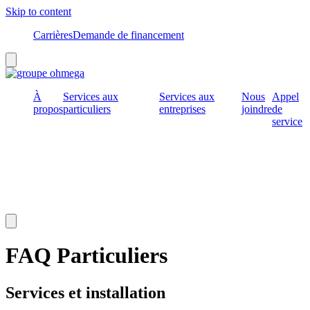
Skip to content
Carrières
Demande de financement
Hamburger Toggle Menu
À
Services aux
Services aux
Nous
Appel
propos
particuliers
entreprises
joindre
de
service
Hamburger Toggle Menu
FAQ Particuliers
Services et installation