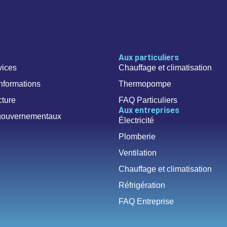
Aux particuliers
vices
Chauffage et climatisation
nformations
Thermopompe
cture
FAQ Particuliers
Aux entreprises
gouvernementaux
Électricité
Plomberie
Ventilation
Chauffage et climatisation
Réfrigération
FAQ Entreprise