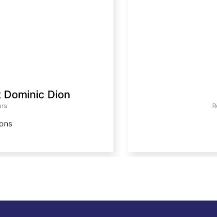
t Dominic Dion
urs
R
ons