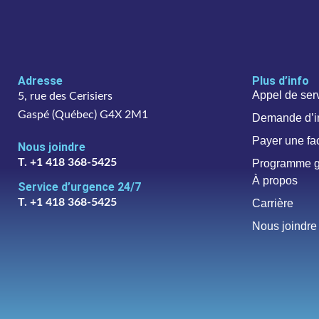
Adresse
Plus d’info
Appel de ser
5, rue des Cerisiers
Gaspé (Québec) G4X 2M1
Demande d’i
Payer une fa
Nous joindre
T. +1 418 368-5425
Programme 
À propos
Service d’urgence 24/7
T. +1 418 368-5425
Carrière
Nous joindre