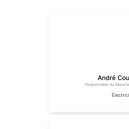
André Co
Responsable du départem
Électric